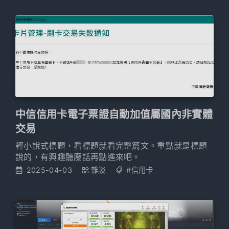
我自己一個人出國去日本玩，根本不可能。 但是因緣
際會之下在去年底受到鼓勵（可以參考〈人生第一場
馬拉松──2024台北葡萄酒馬拉松〉）安排了這次北
海道之旅，我
中信信用卡電子票證自動加值屬國內非實體
交易
輕小說式標題，看標題就看完整篇文。重點就是標題
說的，有興趣聽廢話再點進來吧。
2025-04-03
雜談
#信用卡