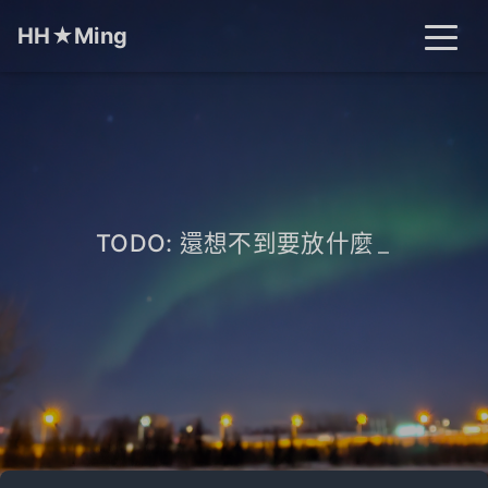
HH★Ming
首頁
文章
分類
標籤
關於
搜尋
TODO: 還想不到要放什麼
_
開燈