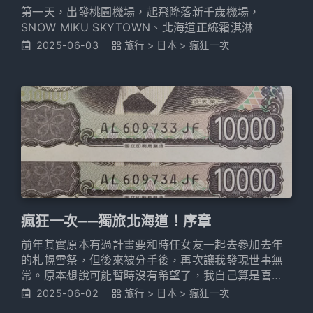
第一天，出發桃園機場，起飛降落新千歲機場，
SNOW MIKU SKYTOWN、北海道正統霜淇淋
2025-06-03
旅行
>
日本
>
瘋狂一次
瘋狂一次──獨旅北海道！序章
前年其實原本有過計畫要和時任女友一起去參加去年
的札幌雪祭，但後來被分手後，再次讓我發現世事無
常。原本想說可能暫時沒有希望了，我自己算是喜歡
全部都計劃周全、什麼情況都在掌握之中的人。因
2025-06-02
旅行
>
日本
>
瘋狂一次
此，以前要日語N87、英文只看得懂 if、else、for 的