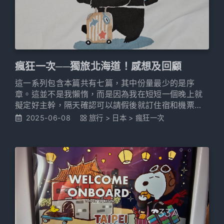
瘋狂一次──獨旅北海道！感想及回顧
這一系列包含本篇共有七篇，其中份量最少的是序
章。這並不是我懶惰，而是因為我在短短一個晚上就
擬定好主幹，隔天確認可以請假後就訂住宿和機票
了，就是這麼快。或許是因為我夢想很久了，所以一
2025-06-08
旅行
>
日本
>
瘋狂一次
旦實行起來就非常快，還是因為我的工作就是上網
Google所以資料找很快？不曉得，總之旅行應該都是
這樣吧，決定好地點、時間、重要的景點，然後就準
備啟程。 這一篇如同標題所說，就是最後有一些感想
及回顧，當然有些資訊可能之前寫