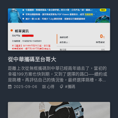
從中華攜碼至台哥大
距離上次從無框攜碼到中華已經兩年過去了，當初的
幸福199方案也快到期，又到了選擇的路口──續約或
是跳槽。再評估自己的情況後，最終選擇跳槽，本文
分享個人的選擇原因以及一些小心得紀錄。
2025-09-06
心得
#攜碼