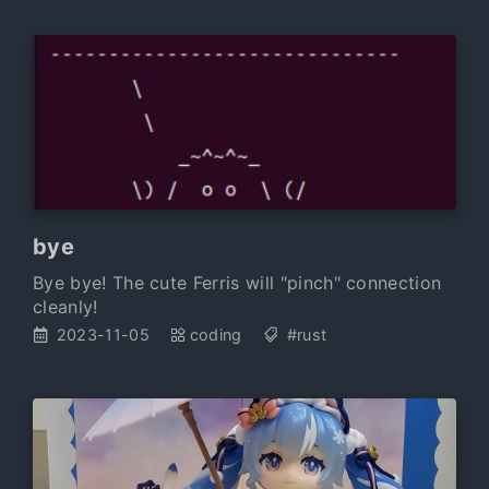
bye
Bye bye! The cute Ferris will "pinch" connection
cleanly!
2023-11-05
coding
#rust