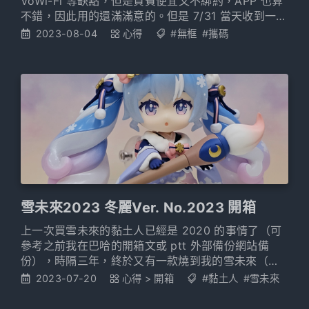
VoWi-Fi 等缺點，但是資費便宜又不綁約，APP 也算
不錯，因此用的還滿滿意的。但是 7/31 當天收到一封
電子郵件，宣布「吃不飽還給你」方案更新，8/1 立
2023-08-04
心得
#無框
#攜碼
刻生效。 一看，原本就吃到飽的沒差，但是原先流量
3GB 以內原先的回饋 300 變成 5GB 內回饋 200。
如果以我之前在中華的學生方案同樣 5GB 288 來說
雪未來2023 冬麗Ver. No.2023 開箱
上一次買雪未來的黏土人已經是 2020 的事情了（可
參考之前我在巴哈的開箱文或 ptt 外部備份網站備
份），時隔三年，終於又有一款燒到我的雪未來（價
格當然也很燒，從 5500 日圓漲價到 9000 日圓）。
2023-07-20
心得
>
開箱
#黏土人
#雪未來
中間雖然有延遲（怎麼覺得每次買雪未來黏土人都會
延遲？）但總算是在昨天寄到我手上了。於是就要來