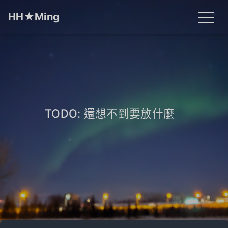
HH★Ming
首頁
文章
分類
標籤
關於
搜尋
TODO: 還想不到要放什麼
_
開燈