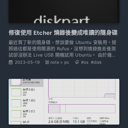
修復使用 Etcher 燒錄後變成唯讀的隨身碟
最近買了新的隨身碟，想說要做 Ubuntu 安裝用。按
照過往都是使用開源的 Rufus，沒想到燒錄進去後測
試卻沒辦法 Live USB 開機試用 Ubuntu。 由於幾年
前 Ubuntu 官方教學上就改推薦另外一套
2023-05-19
note
>
pc
#os
#disk
balenaEtcher 來燒錄（原因是跨平台，Windows、
Ubuntu、MacOS 都能用。不過還是有保留使用
Rufus 的教學頁），想說會不會是有什麼特殊因素，
因此就改用這套