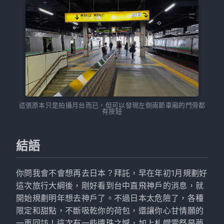
這張原本只是拍攝月台而已，但可以發現左側兩節車廂的門旁都
有按鈕
結語
你問我會不會想再去日本？拜託，早在年初1月規劃好
這次旅行大綱後，剛好看到台中直飛神戶的消息，就
開始規劃明年想去神戶了。不過日本太危險了，各種
限定和甜點，不斷吸乾你的荷包，還讓你心甘情願的
一再回訪！這次有一些遺珠之憾，加上札幌雪祭是夢