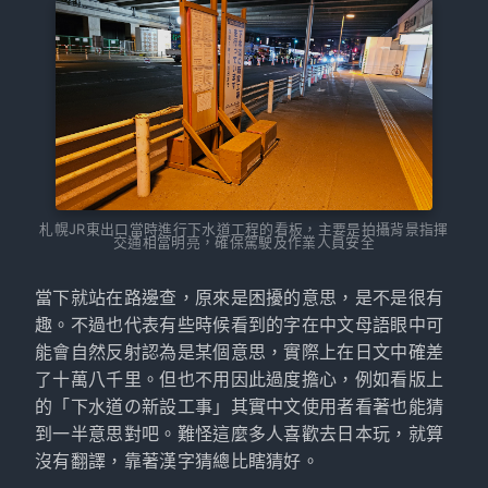
札幌JR東出口當時進行下水道工程的看板，主要是拍攝背景指揮
交通相當明亮，確保駕駛及作業人員安全
當下就站在路邊查，原來是困擾的意思，是不是很有
趣。不過也代表有些時候看到的字在中文母語眼中可
能會自然反射認為是某個意思，實際上在日文中確差
了十萬八千里。但也不用因此過度擔心，例如看版上
的「下水道の新設工事」其實中文使用者看著也能猜
到一半意思對吧。難怪這麼多人喜歡去日本玩，就算
沒有翻譯，靠著漢字猜總比瞎猜好。