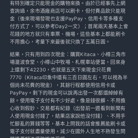
有特別確定只能現金的購物來換。由於已經事先上網
查詢過，余市酒廠商店可以刷卡，但付費品飲只能現
金（後來現場發現也支援PayPay、信用卡等多種支
付方式了，可以參考Day2一文）；首尾兩天基本上會
花錢的地方就只有車票、機場，這些基本上都能刷卡
不用擔心，考量下來最後就只換了五萬日圓。
結果，只有用到四次現金：購買Kitaca、小樽三角市
場瀧波食堂、小樽山中牧場、札幌車站便當，回來身
上還剩下42230，也就是五天下來現金只花費
7770（Kitaca印象中還有三百日圓左右，可以視為半
個尚未花費的現金），其餘行程都使用信用卡或
PayPay。剩下的現金可以說再出發一次都還綽綽有
餘。使用電子支付有不少好處，像是錢很髒、不用擔
心收到假鈔、交易都有紀錄（出發前一週看到新聞有
人使用現金付錢了，結果店家說他沒付錢）、不用手
忙腳亂的算錢等等，基本上問我的話會推薦能刷卡或
電子支付就盡量使用，減少在國外人生地不熟發生問