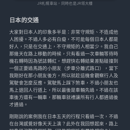
JR札幌車站，同時也是JR塔大樓
日本的交通
大家對日本人的印象多半是：非常守規矩、不造成他
人困擾。不過人多必有白癡，不可能每個日本人都是
好人，只是在交通上，不守規矩的人相當少。我自己
那幾天在路上移動的時候，只有看過一次車輛等待時
機右轉時因為號誌轉紅，想趕快右轉結果差點碰撞到
一個正要過馬路的小朋友（步車分離式路口），當下
我剛好在那小朋友後方，所以就趁這機會觀察行人及
駕駛會怎麼反應。駕駛馬上踩下煞車，不過小朋友也
馬上退回人行道上，所以最後是車輛先過。不過在該
車後方還有一輛車，那輛車就禮讓所有行人都通過後
才通過。
剛剛說的案例我在日本五天的行程只看過一次，不過
在台灣感覺好像天天上演？此外在我回想起來，路上