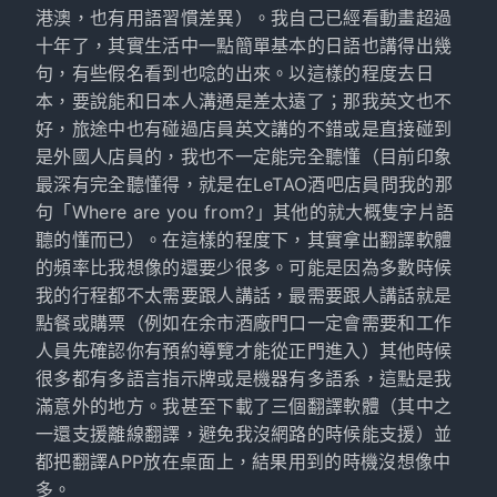
港澳，也有用語習慣差異）。我自己已經看動畫超過
十年了，其實生活中一點簡單基本的日語也講得出幾
句，有些假名看到也唸的出來。以這樣的程度去日
本，要說能和日本人溝通是差太遠了；那我英文也不
好，旅途中也有碰過店員英文講的不錯或是直接碰到
是外國人店員的，我也不一定能完全聽懂（目前印象
最深有完全聽懂得，就是在LeTAO酒吧店員問我的那
句「Where are you from?」其他的就大概隻字片語
聽的懂而已）。在這樣的程度下，其實拿出翻譯軟體
的頻率比我想像的還要少很多。可能是因為多數時候
我的行程都不太需要跟人講話，最需要跟人講話就是
點餐或購票（例如在余市酒廠門口一定會需要和工作
人員先確認你有預約導覽才能從正門進入）其他時候
很多都有多語言指示牌或是機器有多語系，這點是我
滿意外的地方。我甚至下載了三個翻譯軟體（其中之
一還支援離線翻譯，避免我沒網路的時候能支援）並
都把翻譯APP放在桌面上，結果用到的時機沒想像中
多。