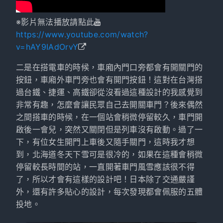
※影片無法播放請點此
https://www.youtube.com/watch?
v=hAY9IAdOrvY
二是在搭電車的時候，車廂內門口旁都會有開關門的
按鈕，車廂外車門旁也會有開門按鈕！這對在台灣搭
過台鐵、捷運、高鐵卻從沒看過這種設計的我感覺到
非常有趣，怎麼會讓民眾自己去開關車門？後來偶然
之間搭車的時候，在一個站會稍微停留較久，車門開
啟後一會兒，突然又關閉但是列車沒有啟動。過了一
下，有位女生開門上車後又隨手關門，這時我才想
到，北海道冬天下雪可是很冷的，如果在這種會稍微
停留較長時間的站，一直開著車門風雪應該很不得
了，所以才會有這樣的設計吧！日本除了交通嚴謹
外，還有許多貼心的設計，每次發現都會佩服的五體
投地。