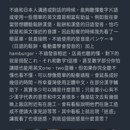
不過和日本人溝通或對話的時候，能夠聽懂隻字片語
或使用一些簡單的英文還是相當有助益。例如我在麥
當勞想體驗鬆餅漢堡，鬆餅和漢堡的日語發音，恰巧
就是和英文接近的音譯，因此點餐的時候我先看了一
眼菜單，就直接問。不過使用的發音是パンケーキ
（日語的鬆餅，看動畫學會發音的）加上
hamburger，不過發音相近，店員也聽的懂，剩下的
就是搭配これ、それ和數字1這樣，甚至數字部分你怕
講錯也能用英文one、two混雜。但如果你完全聽不
懂也看不懂，可以想像簡單的點餐過程，會延長成好
幾倍的時間。所幸臺灣使用正體中文，在部分漢字輔
助下，其實多少可以猜是什麼意思；只是要小心有不
少漢字代表的意思和中文差很多。像是這次去有幾個
晚上飯店附近有在施工，會有看板說明他們在施工造
成不便請大家見諒等等，其中看板上就出現「迷惑」
讓我看了也很迷惑，到底這個迷惑是什麼意思？