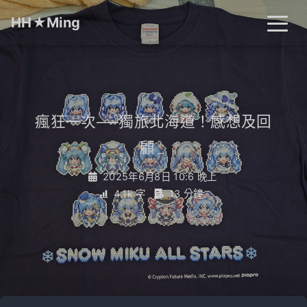
HH★Ming
首頁
文章
分類
瘋狂一次──獨旅北海道！感想及回
顧
_
標籤
關於
搜尋
2025年6月8日 10:6 晚上
4.1k 字
13 分鐘
開燈