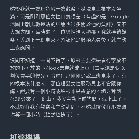
然後我就一邊玩遊戲一邊觀察，發現車上根本沒坐
滿，可是剛剛那位女性口氣很差（有趣的是，Google
地圖上朝馬轉運站的評論也很多關於他的負評）又不
太想去問，這時來了一位男性進入櫃檯，我就持續觀
察，等到下一班車來，確認他是服務人員後，就主動
上去詢問。
沒問不知道，一問不得了，原來主要還是看行李放不
放的下，放的下Klook票券就能上車（畢竟還是要以
劃位買票的優先，合理）那剛剛少說三班車走了，有
的根本沒什麼人，那位短髮女性服務員也不會跟你
講，說要等一個小時或許根本是故意的。總之等到
4:36分來了一班車，我就主動上前詢問，就上車了。
不就好在我有觀察和主動詢問，不然就傻傻在那邊跟
你等一個小時（雖然也快了）。
抵達機場