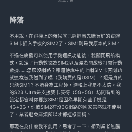
降落
不用說，在飛機上的時候就已經把事先購買好的實體
SIM卡插入手機的SIM2了，SIM1則是我原本的SIM。
不過在廣播可以使用手機通訊功能後，我關閉飛航模
式，設定了行動數據為SIM2以及漫遊開啟後打開行動
數據……怎麼沒網路？難道傳說中的上網SIM卡有問題
就這樣被我碰到了嗎（我購買的是USIM）？還是真的
只能SIM1？不過身為工程師，邏輯上我是不太信。我
的S23 Ultra是支援雙卡雙待（5G+5G）坊間看到的
設定都會叫你要放SIM1是因為早期有些手機是
4G+3G，你放SIM2在沒3G網路的國家當然就不能用
了，業者避免麻煩所以才都這樣宣稱。
那現在為什麼我不能用？思考了一下，想到業者無腦