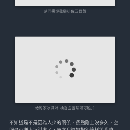
胡同醬燒雞腿排佐五目飯
蜷尾家冰淇淋-柚香金宣茶可可脆片
不知道是不是因為人少的關係，餐點剛上沒多久，空
服員就送上冰淇淋了，原本我還想抱怨這樣等我吃