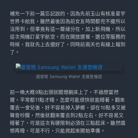
補充一下前一篇忘記說的，因為先前玉山有核准星宇
世界卡給我，雖然最後因為前女友時間都兜不攏所以
沒用到，但畢竟有這一層緣分在，加上新飛機，所以
這次飛機訂星宇航空。而在開放選餐、選位等服務的
時候，我就先上去選好了，同時前兩天也有線上報到
了。
還發現 Samsung Wallet 支援登機證
前一晚大概9點出頭就關燈躺床上了，不過想當然
爾，平常都11點才睡，怎麼可能很快就能睡著。翻來
覆去一會兒後，好不容易掉入夢鄉，卻在10點多又被
聲音吵醒，然後就翻來覆去到2點左右，好不容易又
睡著了，可是這次有硬限制必須在三點起床。雖然還
想再睡，可是不行，只能爬起來開始準備。