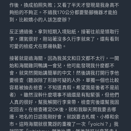
作後，換成拍照失敗；又看了半天才發現是我身高不
夠拍的不夠正。不過我170公分都要墊腳機器才能拍
到，比較嬌小的人該怎麼辦？
反正通過後，拿到短期入境貼紙，接著往前是領取行
李，運氣很好，剛站著沒多久行李就來了，還有看到
可愛的檢疫犬在那邊執勤。
接著就是過海關，因為我英文和日文都不太行，一開
始和海關雞同鴨講一會兒，他可能發現我什麼都不
會，就突然開始講簡單的中文！然後請我打開行李他
要檢查（聽說除了形跡可疑的人外，單獨一個也比較
容易被抽去檢查，不知道真假。希望我是後者不是前
者）。雖然沒幹什麼壞事不過還是有點緊張，但他們
人真的很好，幫我解開行李束帶，檢查完後還幫我固
定回去。在檢查確定OK後，就和我聊天問我要去哪
邊，地名的日語我剛好會，就說要去札幌、小樽和余
市。這時海關就很驚訝的重複了一次「yoichi？」我