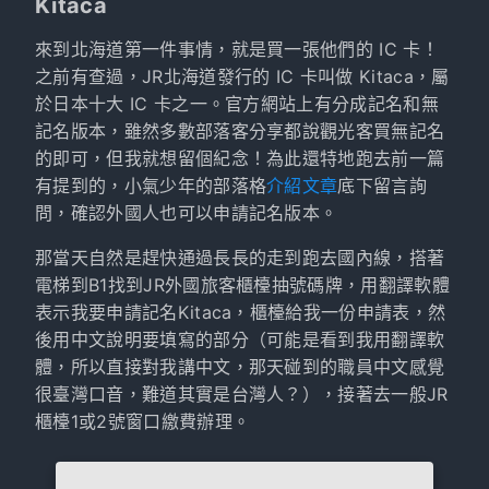
Kitaca
來到北海道第一件事情，就是買一張他們的 IC 卡！
之前有查過，JR北海道發行的 IC 卡叫做 Kitaca，屬
於日本十大 IC 卡之一。官方網站上有分成記名和無
記名版本，雖然多數部落客分享都說觀光客買無記名
的即可，但我就想留個紀念！為此還特地跑去前一篇
有提到的，小氣少年的部落格
介紹文章
底下留言詢
問，確認外國人也可以申請記名版本。
那當天自然是趕快通過長長的走到跑去國內線，搭著
電梯到B1找到JR外國旅客櫃檯抽號碼牌，用翻譯軟體
表示我要申請記名Kitaca，櫃檯給我一份申請表，然
後用中文說明要填寫的部分（可能是看到我用翻譯軟
體，所以直接對我講中文，那天碰到的職員中文感覺
很臺灣口音，難道其實是台灣人？），接著去一般JR
櫃檯1或2號窗口繳費辦理。