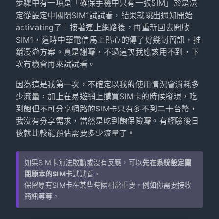
步驟中有一項是「確保手機中只有一張SIM」於是決
定從設定中關閉SIM1試試看，結果就跳出通知開始
activating了！接著連上網路後，再重新回去開啟
SIM1，這時中華電信馬上貼心的傳了好幾封簡訊，推
銷漫遊方案。真是謝囉，不過這次我應該用不到，下
次有機會再來試試看。
因為這是我第一次，不確定以我的使用情況會消耗多
少流量，加上在易遊網上購買SIM卡的時候發現，吃
到飽但不可分享網路的SIM卡只有多不到二十台幣，
我沒有分享需求，當然是吃到飽保險囉。有經驗後日
後就比較能預估需要多少流量了。
如果SIM卡無法啟動或沒有反應，可以
先在系統設定關
閉原本的SIM卡
試試看。
保留原有SIM卡在某些時候相當重要，例如你需要接收
簡訊等等。