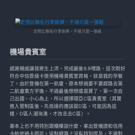
史努比聯名行李掛牌，不過只是一張紙
機場貴賓室
感謝親戚讓我寄生上流，完成最後9.9哩路，這次剛好
符合中信鼎級卡使用機場貴賓室資格，就是我的早餐
了。由於登機在第一航廈，原本想過要不要趕路去第
二航廈東方宇逸，不過最後想想還是算了，第一次自
己出國，小心為上，所以選擇環亞C區貴賓室（其實
進入管制區後，先抵達的應該是D區，可能因為這
樣，D區人潮洶湧，才改走去C區）。
基本上也不用特別跟櫃檯說什麼，拿出登機證和信用
卡給他過卡即可。這點網路上沒有特別提及，不過對