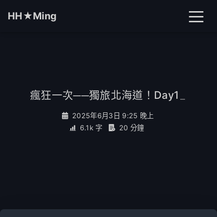
HH★Ming
首頁
文章
分類
瘋狂一次──獨旅北海道！Day1
_
標籤
關於
搜尋
2025年6月3日 9:25 晚上
6.1k 字
20 分鐘
開燈