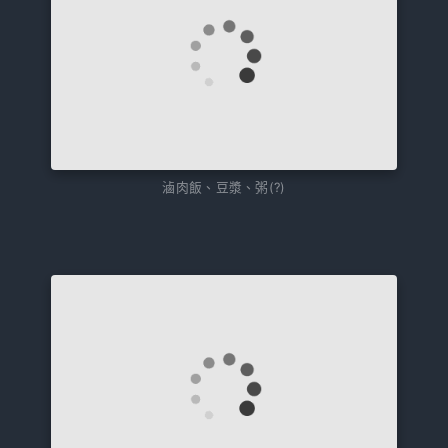
滷肉飯、豆漿、粥(?)