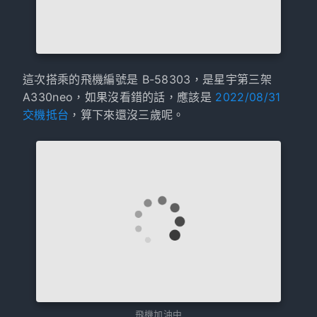
這次搭乘的飛機編號是 B-58303，是星宇第三架
A330neo，如果沒看錯的話，應該是
2022/08/31
交機抵台
，算下來還沒三歲呢。
飛機加油中