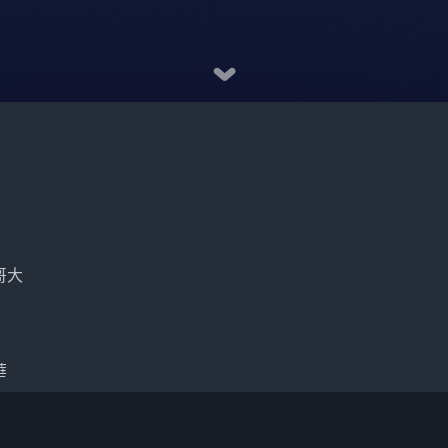
哥大
華
框