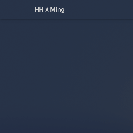
HH★Ming