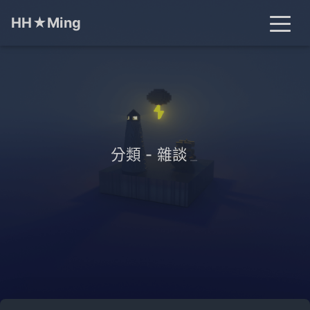
HH★Ming
首頁
文章
分類
標籤
關於
搜尋
分類 - 雜談
_
開燈