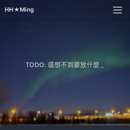
HH★Ming
首頁
文章
分類
標籤
關於
搜尋
TODO: 還想不到要放什麼
_
開燈