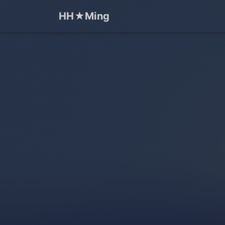
HH★Ming