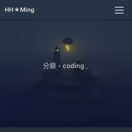
HH★Ming
首頁
文章
分類
標籤
關於
搜尋
分類 - coding
_
開燈