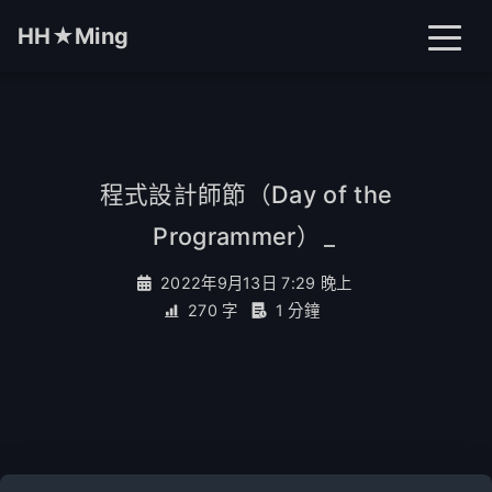
HH★Ming
首頁
文章
分類
程式設計師節（Day of the
Programmer）
_
標籤
關於
搜尋
2022年9月13日 7:29 晚上
270 字
1 分鐘
開燈