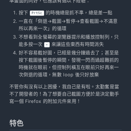
準畫面的同好，也應該有過以下經驗：
按下
的時機總是抓不準，總是差一點
PrtSc
一直在「倒退→截圖→暫停→查看截圖→不滿意
所以再來一次」的循環
不想看到全螢幕的瀏覽器提示和播放控制列，只
能多按一次
來讓這些東西有時間消失
←
好不容易截好圖，已經是幾分鐘過去了；甚至是
按下截圖後暫停的瞬間，發現一閃而過超難抓的
時機就在眼前，但控制列橫亙在眼前只好再來一
次倒退的循環，無數 loop 後只好放棄
不管你有沒有以上困擾，我自己是有啦。太勤奮是當
不了開發者的！為了想要自己截圖方便於是決定動手
寫一個 Firefox 的附加元件來用！
特色