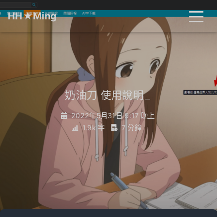
HH★Ming
首頁
文章
分類
奶油刀 使用說明
_
標籤
關於
搜尋
2022年5月31日 9:17 晚上
1.9k 字
7 分鐘
開燈