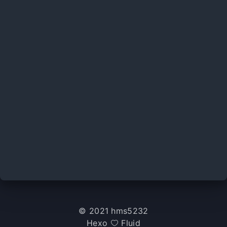
© 2021 hms5232
Hexo
Fluid