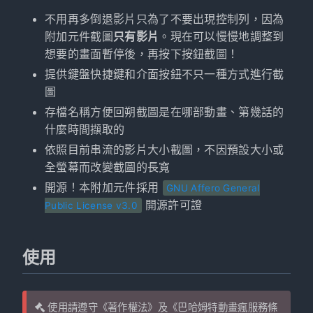
不用再多倒退影片只為了不要出現控制列，因為
附加元件截圖
只有影片
。現在可以慢慢地調整到
想要的畫面暫停後，再按下按鈕截圖！
提供鍵盤快捷鍵和介面按鈕不只一種方式進行截
圖
存檔名稱方便回朔截圖是在哪部動畫、第幾話的
什麼時間擷取的
依照目前串流的影片大小截圖，不因預設大小或
全螢幕而改變截圖的長寬
開源！本附加元件採用
GNU Affero General
開源許可證
Public License v3.0
使用
使用請遵守《著作權法》及
《巴哈姆特動畫瘋服務條