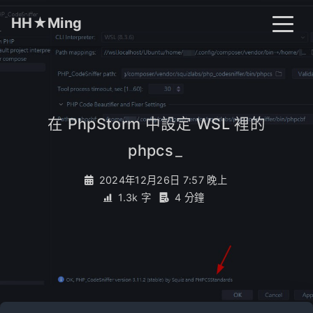
HH★Ming
首頁
文章
分類
在 PhpStorm 中設定 WSL 裡的
phpcs
_
標籤
關於
搜尋
2024年12月26日 7:57 晚上
1.3k 字
4 分鐘
開燈