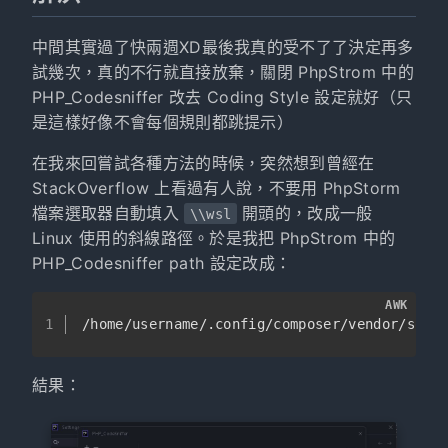
中間其實過了快兩週XD最後我真的受不了了決定再多
試幾次，真的不行就直接放棄，關閉 PhpStrom 中的
PHP_Codesniffer 改去 Coding Style 設定就好（只
是這樣好像不會每個規則都跳提示）
在我來回嘗試各種方法的時候，突然想到曾經在
StackOverflow 上看過有人說，不要用 PhpStorm
檔案選取器自動填入
開頭的，改成一般
\\wsl
Linux 使用的斜線路徑。於是我把 PhpStrom 中的
PHP_Codesniffer path 設定改成：
AWK
1
/home/u
sername
/.config/
composer
/vendor/
squi
結果：