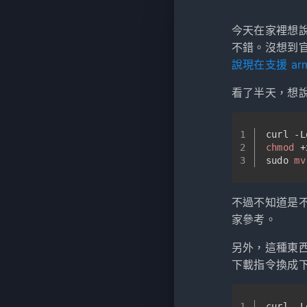
今天在家裡想
不錯。沒想到官
說現在支援 ar
看了半天，想說
1
curl -L
2
chmod
 +
3
sudo 
mv
不過不知道是不
家參考。
另外，這種東
下載指令換成
1
curl -L