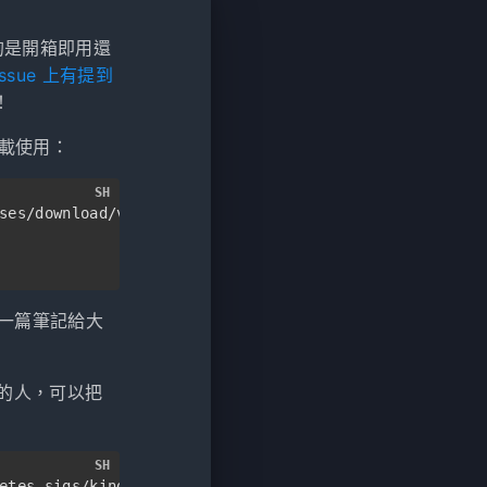
的是開箱即用還
 issue 上有提到
！
下載使用：
SH
ses/download/v0.17.0/kind-linux-arm64
寫一篇筆記給大
的人，可以把
SH
etes-sigs/kind/releases/latest | sed -r -n 
's/.*"brow