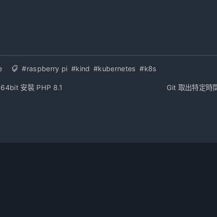
e
#raspberry pi
#kind
#kubernetes
#k8s
 64bit 安裝 PHP 8.1
Git 取出特定