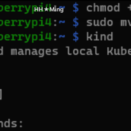
HH★Ming