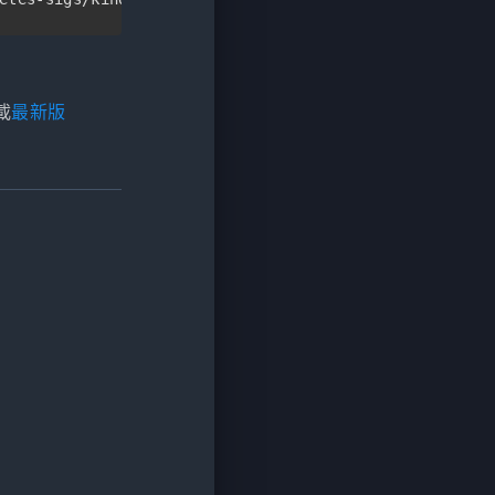
載
最新版