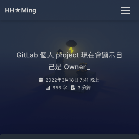
HH★Ming
首頁
文章
分類
GitLab 個人 project 現在會顯示自
己是 Owner
_
標籤
關於
搜尋
2022年3月18日 7:41 晚上
656 字
3 分鐘
開燈