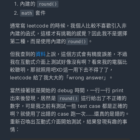
內建的
round()
套件
math
通常寫 leetcode 的時候，我個人比較不喜歡引入非
內建的函式，這樣才有挑戰的感覺？因此我不是選擇
第二種，而是使用內建的
。
round()
但我查到的
資料
上說，這個方式會有精度誤差，不過
我在互動式介面上測試好像沒有啊？看來我的電腦比
較聰明，那就照用吧XD這一用下去不得了了，
leetcode 給了我大大的「wrong answer」。
當然接著就是開始的 debug 時間，一行一行 print
出來後發現，居然是
這行給出了不正確的
round()
數字，可是我之前有測試一些 test case 都是正確的
啊？就使用了出錯的 case 跑一次……還真的是錯的。
重新召喚出互動式介面開始測試，結果發現有趣的事
情：