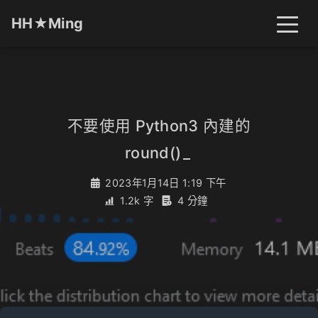
HH★Ming
首頁
文章
分類
不要使用 Python3 內建的
round()
_
標籤
關於
搜尋
2023年1月14日 1:19 下午
1.2k 字
4 分鐘
開燈