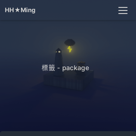
HH★Ming
首頁
文章
分類
標籤
關於
搜尋
標籤 - package
_
開燈