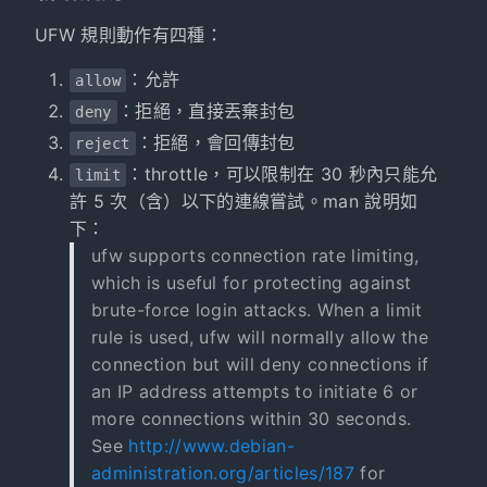
UFW 規則動作有四種：
：允許
allow
：拒絕，直接丟棄封包
deny
：拒絕，會回傳封包
reject
：throttle，可以限制在 30 秒內只能允
limit
許 5 次（含）以下的連線嘗試。man 說明如
下：
ufw supports connection rate limiting,
which is useful for protecting against
brute-force login attacks. When a limit
rule is used, ufw will normally allow the
connection but will deny connections if
an IP address attempts to initiate 6 or
more connections within 30 seconds.
See
http://www.debian-
administration.org/articles/187
for