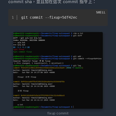
commit sha，並且加在這次 commit 指令上：
SHELL
1
git commit --fixup=5df42ec
fixup commit