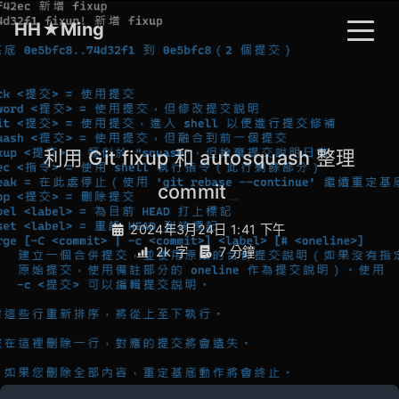
HH★Ming
首頁
文章
分類
利用 Git fixup 和 autosquash 整理
commit
_
標籤
關於
搜尋
2024年3月24日 1:41 下午
2k 字
7 分鐘
開燈