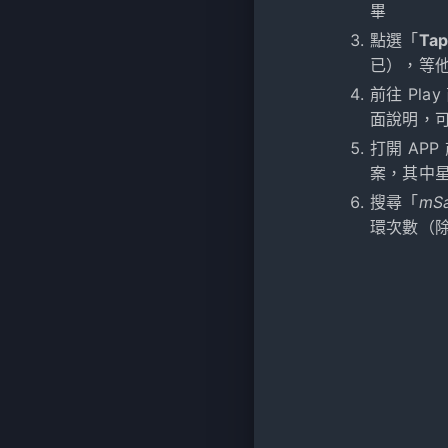
畢
點選「
Tap
已），等他
前往 Pla
面說明，
打開 AP
案，其中
搜尋「
mSa
環次數（除