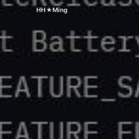
HH★Ming