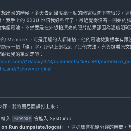
了想出國的時候，冬天去到緯度高一點的國家就會下雪很冷，這
。我手上的 S23U 也陪我好些年了，最近覺得沒有一開始的
他換個電池，不然要是在外想拍漂亮的照片結果卻因為溫度阻礙
的 Members，可是用過的人都知道，他的電池檢測根本有
會顯示一個「佳」字）所以上網找到了其他方法，有興趣看原文
就跟著我的筆記走吧：
reddit.com/r/GalaxyS23/comments/1k8ue99/extensive_g
lth_and/?show=original
個步驟，我將簡易翻譯打上來：
，輸入
會進入 SysDump
*#9900#
 on Run dumpstate/logcat
」，這步驟會花幾分鐘的時間，