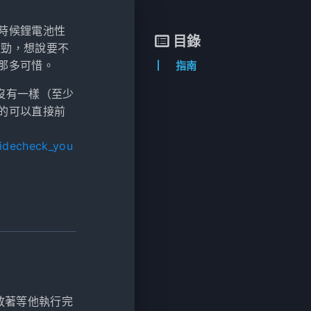
時候鋰電池性
目錄
強勁，想說要不
那多可惜。
指南
跟沒有一樣（至少
的可以直接前
uidecheck_you
放著等他執行完