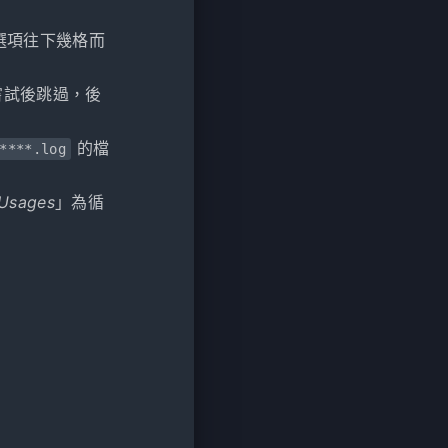
選項往下幾格而
個人嘗試後跳過，後
的檔
****.log
Usages
」為循