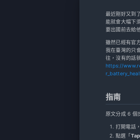
最近剛好又到
能就會大幅下滑
要出國前去給
雖然已經有官方
我在臺灣的只
往，沒有的話
https://www.
r_battery_hea
指南
原文分成 6 
打開電話
點選「
Tap