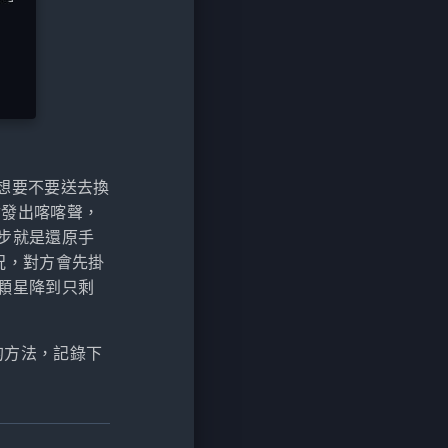
想想要不要送去換
會發出喀喀聲，
步就是還原手
況，對方會先掛
顆星降到只剩
的方法，記錄下