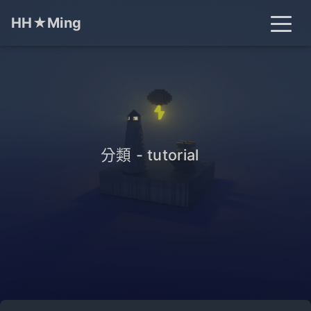
HH★Ming
首頁
文章
分類
標籤
關於
搜尋
分類 - tutorial
_
開燈