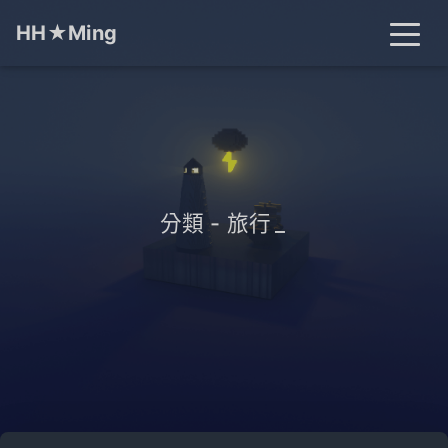
HH★Ming
首頁
文章
分類
標籤
關於
搜尋
分類 - 旅行
_
開燈