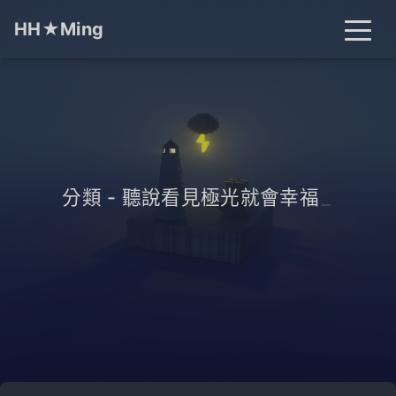
HH★Ming
首頁
文章
分類
標籤
關於
搜尋
分類 - 聽說看見極光就會幸福
_
開燈